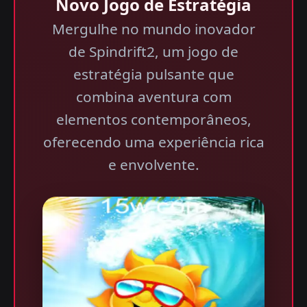
Novo Jogo de Estratégia
Mergulhe no mundo inovador
de Spindrift2, um jogo de
estratégia pulsante que
combina aventura com
elementos contemporâneos,
oferecendo uma experiência rica
e envolvente.