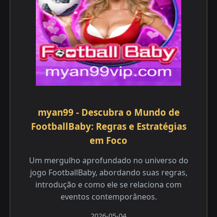
myan99 - Descubra o Mundo de
FootballBaby: Regras e Estratégias
em Foco
Um mergulho aprofundado no universo do
jogo FootballBaby, abordando suas regras,
introdução e como ele se relaciona com
eventos contemporâneos.
2026-05-04