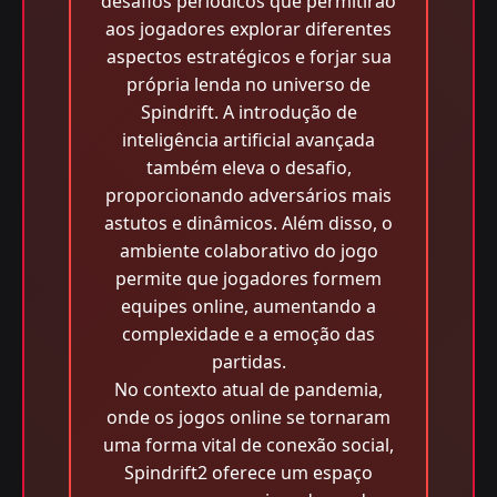
desafios periódicos que permitirão
aos jogadores explorar diferentes
aspectos estratégicos e forjar sua
própria lenda no universo de
Spindrift. A introdução de
inteligência artificial avançada
também eleva o desafio,
proporcionando adversários mais
astutos e dinâmicos. Além disso, o
ambiente colaborativo do jogo
permite que jogadores formem
equipes online, aumentando a
complexidade e a emoção das
partidas.
No contexto atual de pandemia,
onde os jogos online se tornaram
uma forma vital de conexão social,
Spindrift2 oferece um espaço