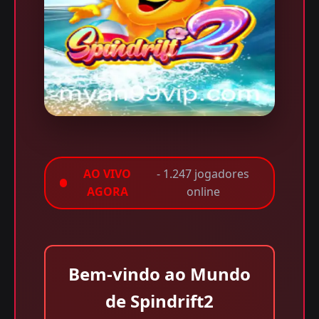
AO VIVO
- 1.247 jogadores
AGORA
online
Bem-vindo ao Mundo
de Spindrift2