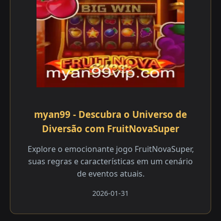
myan99 - Descubra o Universo de
Diversão com FruitNovaSuper
Explore o emocionante jogo FruitNovaSuper,
suas regras e características em um cenário
de eventos atuais.
2026-01-31