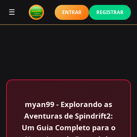
☰
ENTRAR
REGISTRAR
myan99 - Explorando as
Aventuras de Spindrift2:
Um Guia Completo para o