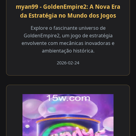
myan99 - GoldenEmpire2: A Nova Era
da Estratégia no Mundo dos Jogos
Explore o fascinante universo de
GoldenEmpire2, um jogo de estratégia
envolvente com mecânicas inovadoras e
ambientação histórica.
2026-02-24