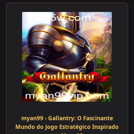
myan99 - Gallantry: O Fascinante
Mundo do Jogo Estratégico Inspirado