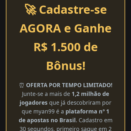
🚀 Cadastre-se
AGORA e Ganhe
R$ 1.500 de
Bônus!
⏰
OFERTA POR TEMPO LIMITADO!
Junte-se a mais de
1,2 milhão de
jogadores
que já descobriram por
que myan99 é a
plataforma nº 1
de apostas no Brasil
. Cadastro em
30 segundos, primeiro saque em 2