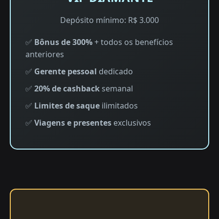
Depósito mínimo: R$ 3.000
✅
Bônus de 300%
+ todos os benefícios
anteriores
✅
Gerente pessoal
dedicado
✅
20% de cashback
semanal
✅
Limites de saque
ilimitados
✅
Viagens e presentes
exclusivos