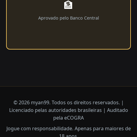
🏦
Aprovado pelo Banco Central
© 2026 myan99. Todos os direitos reservados. |
Licenciado pelas autoridades brasileiras | Auditado
pela eCOGRA
Jogue com responsabilidade. Apenas para maiores de
18 anos.