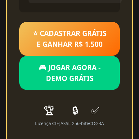
⭐ CADASTRAR GRÁTIS
E GANHAR R$ 1.500
🎮 JOGAR AGORA -
DEMO GRÁTIS
🏆
🔒
✅
Licença CIEJA
SSL 256-bit
eCOGRA