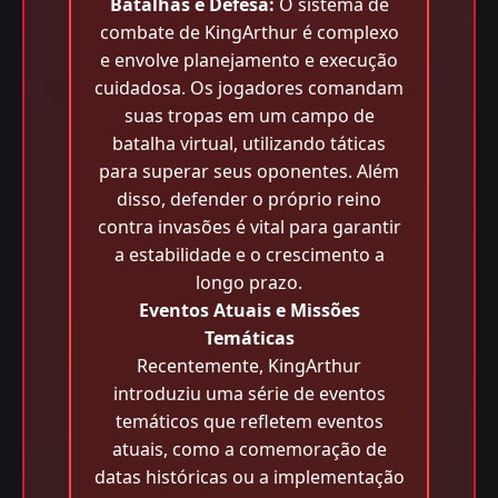
Batalhas e Defesa:
O sistema de
combate de KingArthur é complexo
e envolve planejamento e execução
cuidadosa. Os jogadores comandam
suas tropas em um campo de
batalha virtual, utilizando táticas
para superar seus oponentes. Além
disso, defender o próprio reino
contra invasões é vital para garantir
a estabilidade e o crescimento a
longo prazo.
Eventos Atuais e Missões
Temáticas
Recentemente, KingArthur
introduziu uma série de eventos
temáticos que refletem eventos
atuais, como a comemoração de
datas históricas ou a implementação