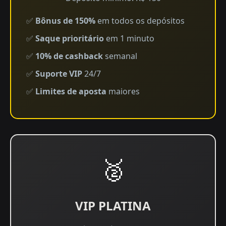
✅
Bônus de 150%
em todos os depósitos
✅
Saque prioritário
em 1 minuto
✅
10% de cashback
semanal
✅
Suporte VIP
24/7
✅
Limites de aposta
maiores
🥈
VIP PLATINA