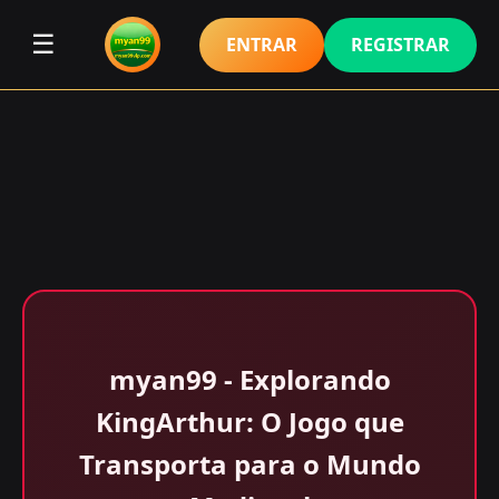
☰
ENTRAR
REGISTRAR
myan99 - Explorando
KingArthur: O Jogo que
Transporta para o Mundo