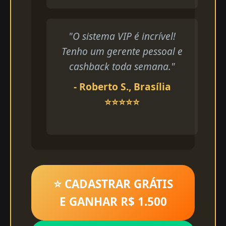
"O sistema VIP é incrível!
Tenho um gerente pessoal e
cashback toda semana."
- Roberto S., Brasília
⭐⭐⭐⭐⭐
⭐ CADASTRAR GRÁTIS
E GANHAR R$ 1.500