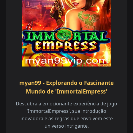
myan99 - Explorando o Fascinante
Mundo de 'ImmortalEmpress'
Descubra a emocionante experiência de jogo
'ImmortalEmpress', sua introdução
inovadora e as regras que envolvem este
universo intrigante.