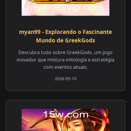
myan99 - Explorando o Fascinante
Mundo de GreekGods
Descubra tudo sobre GreekGods, um jogo
inovador que mistura mitologia e estratégia
com eventos atuais.
2026-05-10