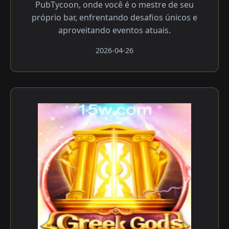
PubTycoon, onde você é o mestre de seu
próprio bar, enfrentando desafios únicos e
aproveitando eventos atuais.
2026-04-26