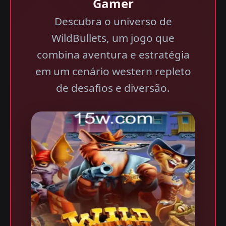
Gamer
Descubra o universo de
WildBullets, um jogo que
combina aventura e estratégia
em um cenário western repleto
de desafios e diversão.