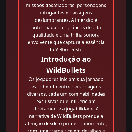
missões desafiadoras, personagens
intrigantes e paisagens
deslumbrantes. A imersão é
potenciada por gráficos de alta
qualidade e uma trilha sonora
envolvente que captura a essência
do Velho Oeste.
Introdução ao
WildBullets
Os jogadores iniciam sua jornada
escolhendo entre personagens
diversos, cada um com habilidades
exclusivas que influenciam
diretamente a jogabilidade. A
narrativa de WildBullets prende a
atenção desde o primeiro momento,
com uma trama rica em detalhes e