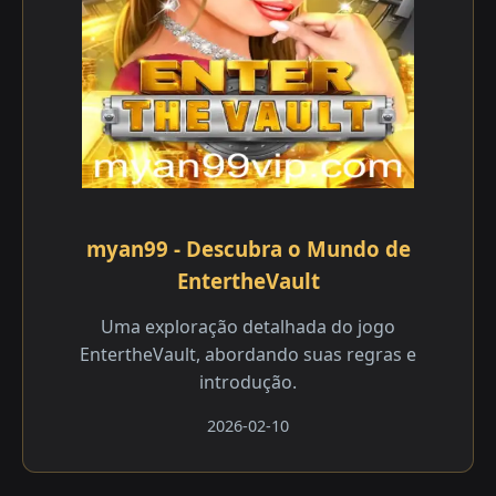
myan99 - Descubra o Mundo de
EntertheVault
Uma exploração detalhada do jogo
EntertheVault, abordando suas regras e
introdução.
2026-02-10