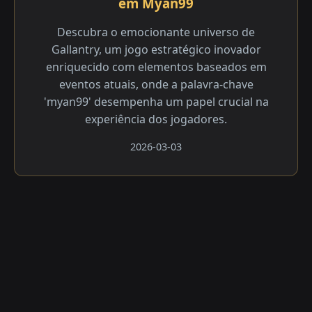
em Myan99
Descubra o emocionante universo de
Gallantry, um jogo estratégico inovador
enriquecido com elementos baseados em
eventos atuais, onde a palavra-chave
'myan99' desempenha um papel crucial na
experiência dos jogadores.
2026-03-03