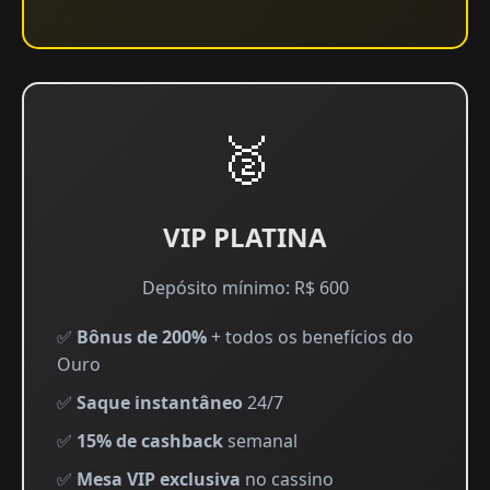
🥈
VIP PLATINA
Depósito mínimo: R$ 600
✅
Bônus de 200%
+ todos os benefícios do
Ouro
✅
Saque instantâneo
24/7
✅
15% de cashback
semanal
✅
Mesa VIP exclusiva
no cassino