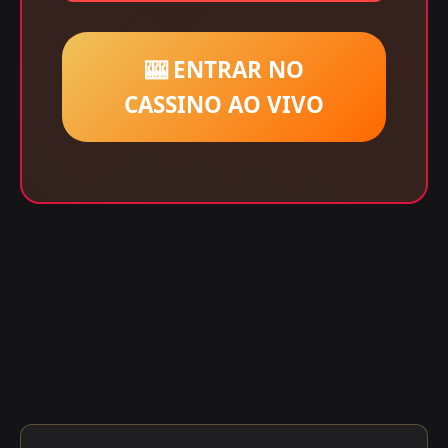
🎰 ENTRAR NO
CASSINO AO VIVO