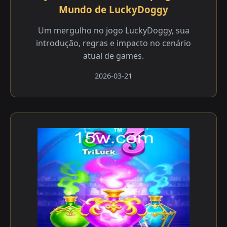
Mundo de LuckyDoggy
Um mergulho no jogo LuckyDoggy, sua
introdução, regras e impacto no cenário
atual de games.
2026-03-21