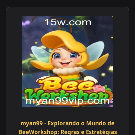
myan99 - Explorando o Mundo de
BeeWorkshop: Regras e Estratégias