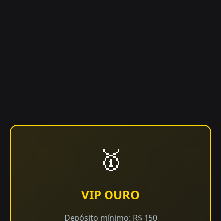
🥇
VIP OURO
Depósito mínimo: R$ 150