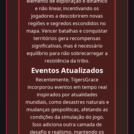
elemento de exploração é dinâmico
e não linear, incentivando os
jogadores a descobrirem novas
regiões e segredos escondidos no
mapa. Vencer batalhas e conquistar
territórios gera recompensas
significativas, mas é necessário
equilíbrio para não sobrecarregar a
resistência da tribo.
Eventos Atualizados
Recentemente, TigersGrace
incorporou eventos em tempo real
inspirados por atualidades
mundiais, como desastres naturais e
mudanças geopolíticas, afetando as
condições da simulação do jogo.
Isso adiciona outra camada de
desafio e realismo, mantendo os