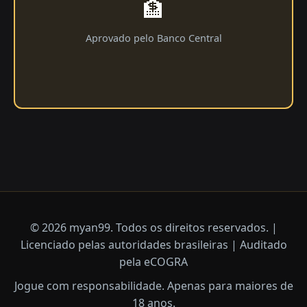
🏦
Aprovado pelo Banco Central
© 2026 myan99. Todos os direitos reservados. |
Licenciado pelas autoridades brasileiras | Auditado
pela eCOGRA
Jogue com responsabilidade. Apenas para maiores de
18 anos.