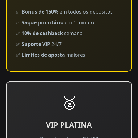
✅
Bônus de 150%
em todos os depósitos
✅
Saque prioritário
em 1 minuto
✅
10% de cashback
semanal
✅
Suporte VIP
24/7
✅
Limites de aposta
maiores
🥈
VIP PLATINA