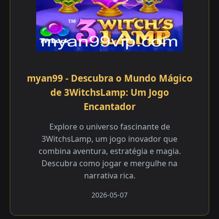
myan99 - Descubra o Mundo Mágico
de 3WitchsLamp: Um Jogo
Encantador
Explore o universo fascinante de
3WitchsLamp, um jogo inovador que
combina aventura, estratégia e magia.
Descubra como jogar e mergulhe na
narrativa rica.
2026-05-07