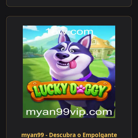
myan99 - Descubra o Empolgante