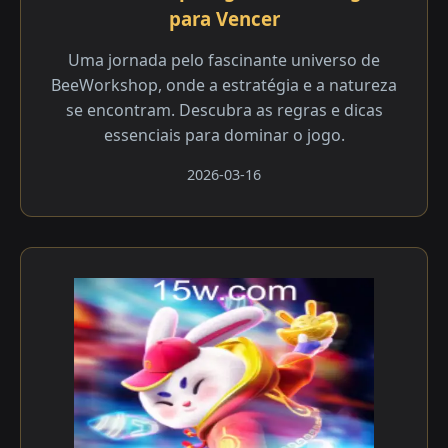
para Vencer
Uma jornada pelo fascinante universo de
BeeWorkshop, onde a estratégia e a natureza
se encontram. Descubra as regras e dicas
essenciais para dominar o jogo.
2026-03-16