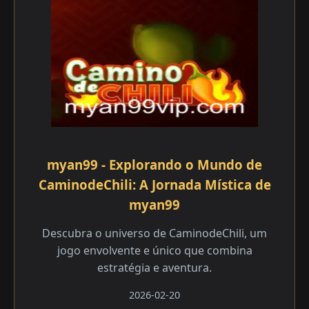
myan99 - Explorando o Mundo de
CaminodeChili: A Jornada Mística de
myan99
Descubra o universo de CaminodeChili, um
jogo envolvente e único que combina
estratégia e aventura.
2026-02-20