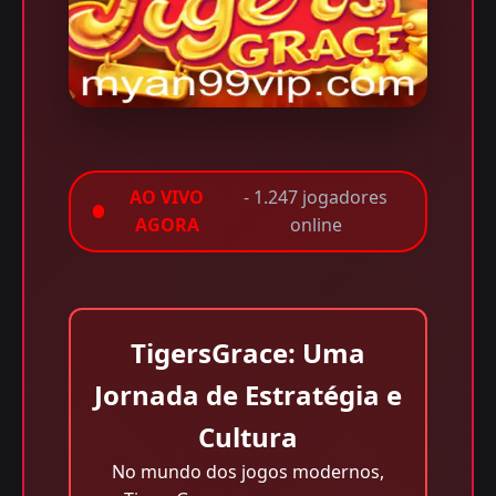
AO VIVO
- 1.247 jogadores
AGORA
online
TigersGrace: Uma
Jornada de Estratégia e
Cultura
No mundo dos jogos modernos,