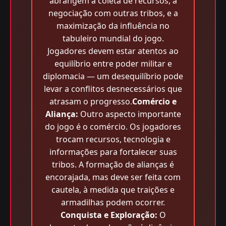
abrangem a coleta de recursos, a
negociação com outras tribos, e a
maximização da influência no
tabuleiro mundial do jogo.
Jogadores devem estar atentos ao
equilíbrio entre poder militar e
diplomacia — um desequilíbrio pode
levar a conflitos desnecessários que
atrasam o progresso.
Comércio e
Aliança:
Outro aspecto importante
do jogo é o comércio. Os jogadores
trocam recursos, tecnologia e
informações para fortalecer suas
tribos. A formação de alianças é
encorajada, mas deve ser feita com
cautela, à medida que traições e
armadilhas podem ocorrer.
Conquista e Exploração:
O