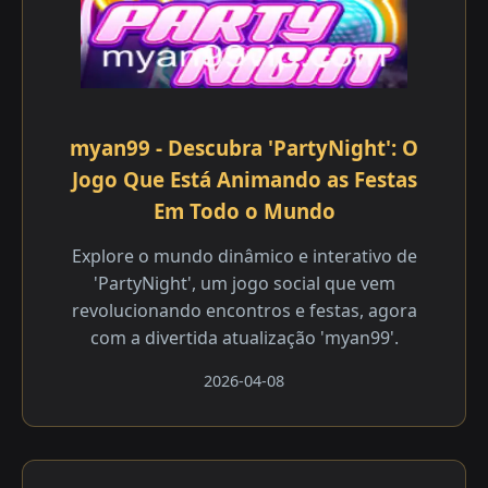
myan99 - Descubra 'PartyNight': O
Jogo Que Está Animando as Festas
Em Todo o Mundo
Explore o mundo dinâmico e interativo de
'PartyNight', um jogo social que vem
revolucionando encontros e festas, agora
com a divertida atualização 'myan99'.
2026-04-08