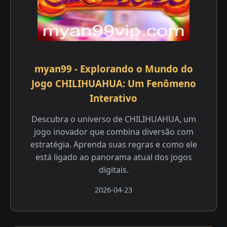
myan99 - Explorando o Mundo do
Jogo CHILIHUAHUA: Um Fenômeno
Interativo
Descubra o universo de CHILIHUAHUA, um
jogo inovador que combina diversão com
estratégia. Aprenda suas regras e como ele
está ligado ao panorama atual dos jogos
digitais.
2026-04-23