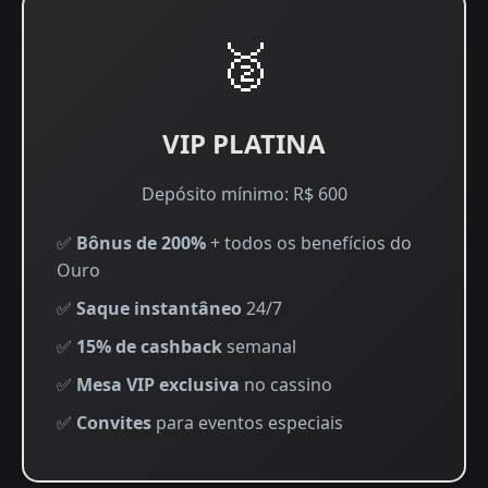
🥈
VIP PLATINA
Depósito mínimo: R$ 600
✅
Bônus de 200%
+ todos os benefícios do
Ouro
✅
Saque instantâneo
24/7
✅
15% de cashback
semanal
✅
Mesa VIP exclusiva
no cassino
✅
Convites
para eventos especiais