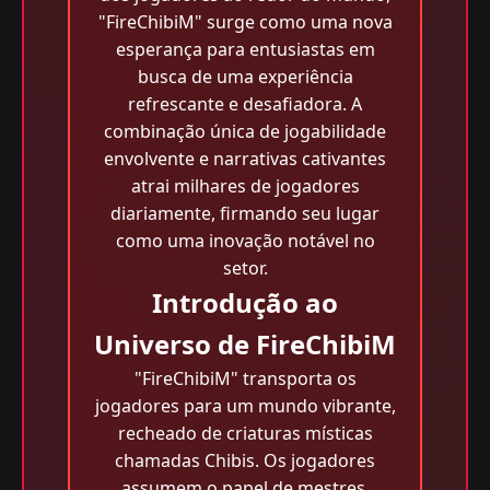
"FireChibiM" surge como uma nova
esperança para entusiastas em
busca de uma experiência
refrescante e desafiadora. A
combinação única de jogabilidade
envolvente e narrativas cativantes
atrai milhares de jogadores
diariamente, firmando seu lugar
como uma inovação notável no
setor.
Introdução ao
Universo de FireChibiM
"FireChibiM" transporta os
jogadores para um mundo vibrante,
recheado de criaturas místicas
chamadas Chibis. Os jogadores
assumem o papel de mestres,