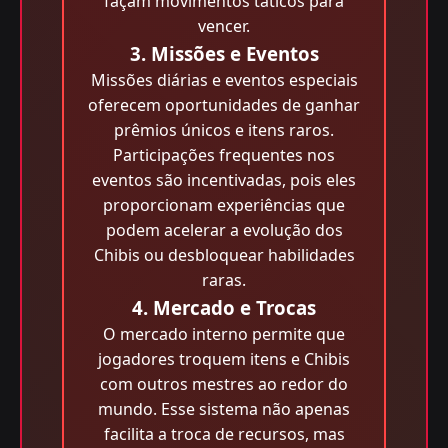
façam movimentos táticos para
vencer.
3. Missões e Eventos
Missões diárias e eventos especiais
oferecem oportunidades de ganhar
prêmios únicos e itens raros.
Participações frequentes nos
eventos são incentivadas, pois eles
proporcionam experiências que
podem acelerar a evolução dos
Chibis ou desbloquear habilidades
raras.
4. Mercado e Trocas
O mercado interno permite que
jogadores troquem itens e Chibis
com outros mestres ao redor do
mundo. Esse sistema não apenas
facilita a troca de recursos, mas