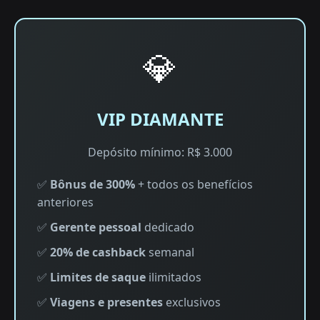
💎
VIP DIAMANTE
Depósito mínimo: R$ 3.000
✅
Bônus de 300%
+ todos os benefícios
anteriores
✅
Gerente pessoal
dedicado
✅
20% de cashback
semanal
✅
Limites de saque
ilimitados
✅
Viagens e presentes
exclusivos