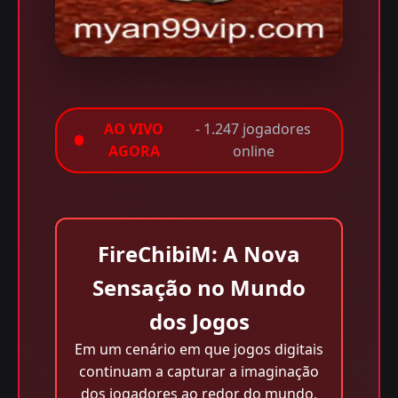
AO VIVO
- 1.247 jogadores
AGORA
online
FireChibiM: A Nova
Sensação no Mundo
dos Jogos
Em um cenário em que jogos digitais
continuam a capturar a imaginação
dos jogadores ao redor do mundo,