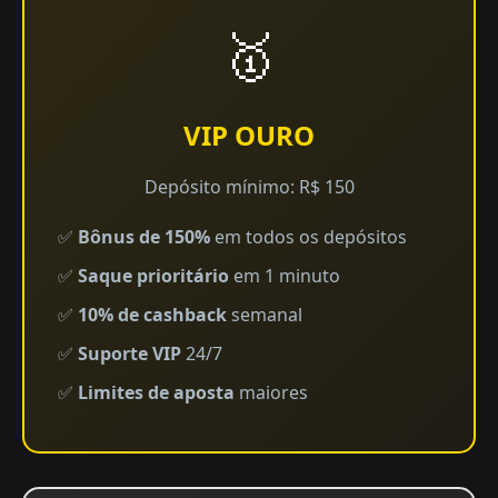
🥇
VIP OURO
Depósito mínimo: R$ 150
✅
Bônus de 150%
em todos os depósitos
✅
Saque prioritário
em 1 minuto
✅
10% de cashback
semanal
✅
Suporte VIP
24/7
✅
Limites de aposta
maiores